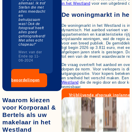
allemaal. Ik trof
in het Westland
voor een uitgebreid ov
Stefan die met
alles meedacht
De woningmarkt in he
en
behulpzaam
was! Ook de
De woningmarkt in het Westland is in
fotograaf heeft
dynamisch. Het aanbod varieert van 
alles goed
appartementen en karakteristieke rijt
gefotografeerd!
vrijstaande woningen, wat de regio aa
Met alles echt
voor een breed publiek. De gemiddelde
chapeau!”
ligt begin 2026 op 3.811 euro, met e
afgelopen jaren sterk is gestegen. Da
Mevr. van der
tot een van de meest waardevaste reg
Ende op 11-
06-2024
De vraag overtreft het aanbod en overb
dorpen de norm. Voor verkopers is dit
uitgangspositie. Voor kopers betekent
Bekijk alle
en snelheid het verschil maken. Een
m
beoordelingen
Westland
die de regio door en door ken
onmisbaar.
Vrijblijvende afspraak inplanne
Waarom kiezen
voor Korporaal &
Bertels als uw
makelaar in het
Westland