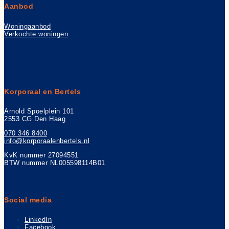
Aanbod
Woningaanbod
Verkochte woningen
Korporaal en Bertels
Arnold Spoelplein 101
2553 CG Den Haag
070 346 8400
info@korporaalenbertels.nl
KvK nummer 27094551
BTW nummer NL005598114B01
Social media
LinkedIn
Facebook