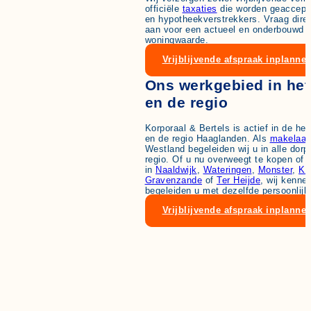
officiële
taxaties
die worden geaccepte
en hypotheekverstrekkers. Vraag dire
aan voor een actueel en onderbouwd 
woningwaarde.
Vrijblijvende afspraak inplanne
Ons werkgebied in he
en de regio
Korporaal & Bertels is actief in de h
en de regio Haaglanden. Als
makelaar
Westland begeleiden wij u in alle dor
regio. Of u nu overweegt te kopen of 
in
Naaldwijk
,
Wateringen
,
Monster
,
Kw
Gravenzande
of
Ter Heijde
, wij kenne
begeleiden u met dezelfde persoonlij
Vrijblijvende afspraak inplanne