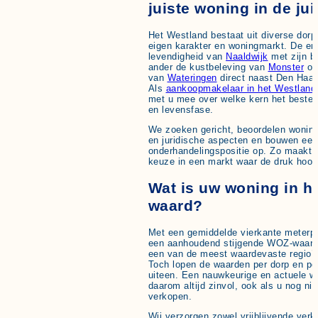
juiste woning in de jui
Het Westland bestaat uit diverse dorp
eigen karakter en woningmarkt. De en
levendigheid van
Naaldwijk
met zijn b
ander de kustbeleving van
Monster
of 
van
Wateringen
direct naast Den Haag
Als
aankoopmakelaar in het Westland
met u mee over welke kern het beste 
en levensfase.
We zoeken gericht, beoordelen wonin
en juridische aspecten en bouwen een
onderhandelingspositie op. Zo maakt
keuze in een markt waar de druk hoog
Wat is uw woning in h
waard?
Met een gemiddelde vierkante meterpr
een aanhoudend stijgende WOZ-waard
een van de meest waardevaste regio’
Toch lopen de waarden per dorp en per
uiteen. Een nauwkeurige en actuele w
daarom altijd zinvol, ook als u nog niet
verkopen.
Wij verzorgen zowel vrijblijvende ver