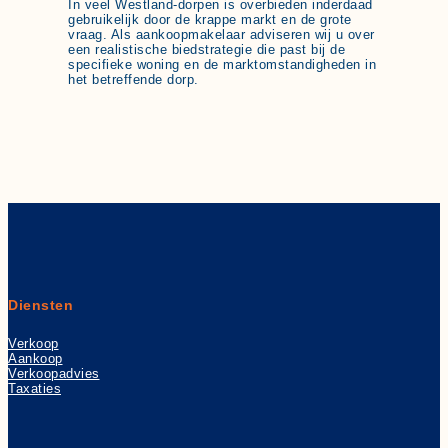
In veel Westland-dorpen is overbieden inderdaad
gebruikelijk door de krappe markt en de grote
vraag. Als aankoopmakelaar adviseren wij u over
een realistische biedstrategie die past bij de
specifieke woning en de marktomstandigheden in
het betreffende dorp.
Diensten
Verkoop
Aankoop
Verkoopadvies
Taxaties