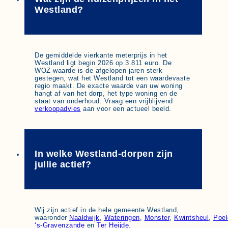
Westland?
De gemiddelde vierkante meterprijs in het
Westland ligt begin 2026 op 3.811 euro. De
WOZ-waarde is de afgelopen jaren sterk
gestegen, wat het Westland tot een waardevaste
regio maakt. De exacte waarde van uw woning
hangt af van het dorp, het type woning en de
staat van onderhoud. Vraag een vrijblijvend
verkoopadvies
aan voor een actueel beeld.
In welke Westland-dorpen zijn
jullie actief?
Wij zijn actief in de hele gemeente Westland,
waaronder
Naaldwijk
,
Wateringen
,
Monster
,
Kwintsheul
,
Poel
‘s-Gravenzande
en
Ter Heijde
.