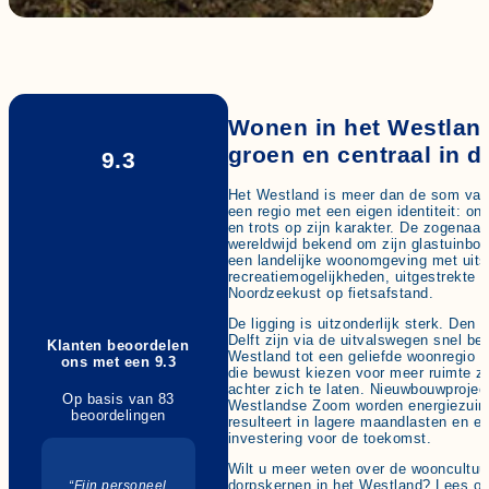
Wonen in het Westland
groen en centraal in 
9.3
Het Westland is meer dan de som van 
een regio met een eigen identiteit: o
en trots op zijn karakter. De zogena
wereldwijd bekend om zijn glastuinbouw,
een landelijke woonomgeving met uit
recreatiemogelijkheden, uitgestrekte 
Noordzeekust op fietsafstand.
De ligging is uitzonderlijk sterk. Den
Delft zijn via de uitvalswegen snel ber
Klanten beoordelen
Westland tot een geliefde woonregio 
ons met een 9.3
die bewust kiezen voor meer ruimte zo
achter zich te laten. Nieuwbouwprojec
Op basis van 83
Westlandse Zoom worden energiezuini
beoordelingen
resulteert in lagere maandlasten en 
investering voor de toekomst.
Wilt u meer weten over de wooncultuur
dorpskernen in het Westland? Lees on
“Fijn personeel