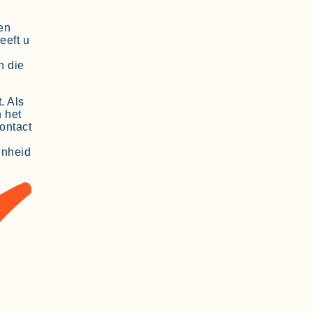
en
eeft u
n die
. Als
 het
ontact
enheid