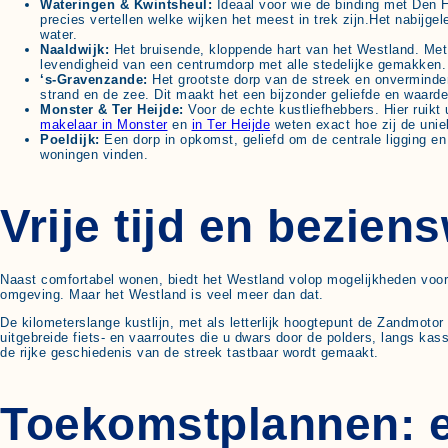
Wateringen & Kwintsheul:
Ideaal voor wie de binding met Den H
precies vertellen welke wijken het meest in trek zijn.Het nabijge
water.
Naaldwijk:
Het bruisende, kloppende hart van het Westland. Met
levendigheid van een centrumdorp met alle stedelijke gemakken.
‘s-Gravenzande:
Het grootste dorp van de streek en onverminder
strand en de zee. Dit maakt het een bijzonder geliefde en waard
Monster & Ter Heijde:
Voor de echte kustliefhebbers. Hier ruikt
makelaar in Monster
en
in Ter Heijde
weten exact hoe zij de unie
Poeldijk:
Een dorp in opkomst, geliefd om de centrale ligging en
woningen vinden.
Vrije tijd en bezie
Naast comfortabel wonen, biedt het Westland volop mogelijkheden voor r
omgeving. Maar het Westland is veel meer dan dat.
De kilometerslange kustlijn, met als letterlijk hoogtepunt de Zandmotor
uitgebreide fiets- en vaarroutes die u dwars door de polders, langs ka
de rijke geschiedenis van de streek tastbaar wordt gemaakt.
Toekomstplannen: ee