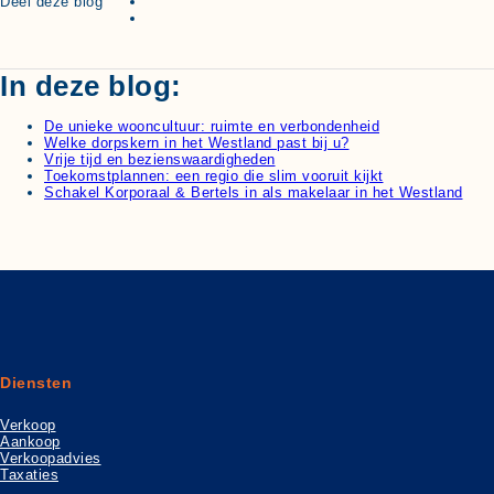
Deel deze blog
In deze blog:
De unieke wooncultuur: ruimte en verbondenheid
Welke dorpskern in het Westland past bij u?
Vrije tijd en bezienswaardigheden
Toekomstplannen: een regio die slim vooruit kijkt
Schakel Korporaal & Bertels in als makelaar in het Westland
Diensten
Verkoop
Aankoop
Verkoopadvies
Taxaties