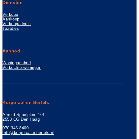
Diensten
Verkoop
Aankoop
Verkoopadvies
Taxaties
Aanbod
Woningaanbod
Verkochte woningen
Korporaal en Bertels
Arnold Spoelplein 101
2553 CG Den Haag
070 346 8400
info@korporaalenbertels.nl