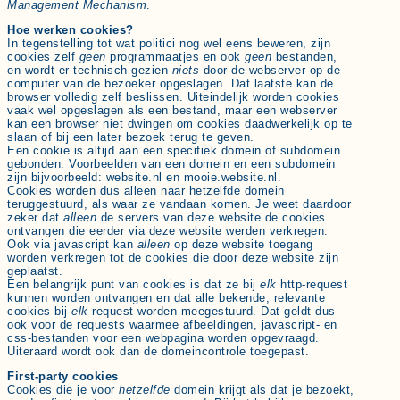
Management Mechanism
.
Hoe werken cookies?
In tegenstelling tot wat politici nog wel eens beweren, zijn
cookies zelf
geen
programmaatjes en ook
geen
bestanden,
en wordt er technisch gezien
niets
door de webserver op de
computer van de bezoeker opgeslagen. Dat laatste kan de
browser volledig zelf beslissen. Uiteindelijk worden cookies
vaak wel opgeslagen als een bestand, maar een webserver
kan een browser niet dwingen om cookies daadwerkelijk op te
slaan of bij een later bezoek terug te geven.
Een cookie is altijd aan een specifiek domein of subdomein
gebonden. Voorbeelden van een domein en een subdomein
zijn bijvoorbeeld: website.nl en mooie.website.nl.
Cookies worden dus alleen naar hetzelfde domein
teruggestuurd, als waar ze vandaan komen. Je weet daardoor
zeker dat
alleen
de servers van deze website de cookies
ontvangen die eerder via deze website werden verkregen.
Ook via javascript kan
alleen
op deze website toegang
worden verkregen tot de cookies die door deze website zijn
geplaatst.
Een belangrijk punt van cookies is dat ze bij
elk
http-request
kunnen worden ontvangen en dat alle bekende, relevante
cookies bij
elk
request worden meegestuurd. Dat geldt dus
ook voor de requests waarmee afbeeldingen, javascript- en
css-bestanden voor een webpagina worden opgevraagd.
Uiteraard wordt ook dan de domeincontrole toegepast.
First-party cookies
Cookies die je voor
hetzelfde
domein krijgt als dat je bezoekt,