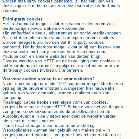
worden first-party cookies genoemd. Bij het bekijken van
deze pagina zijn de cookies van deze website dus first-party
cookies.
Third-party cookies
Het is daarnaast mogelijk dat een website elementen van
derde partijen bevat. Bekende voorbeelden
zijn
embedded
video’s, advertenties en social-mediaknoppen.
Als met deze elementen vanaf hun eigen servers cookies
worden meegestuurd, worden dat third-party cookies
genoemd. Het is daardoor mogelijk dat je bij een bezoek aan
deze website third-party cookies voor Facebook.com,
Youtube.com en andere websites van derden krijgt.
Door de werking van HTTP en de beveiliging rond cookies is
het voor de makelaar niet mogelijk om op het meesturen van
third-party cookies invloed uit te oefenen.
Wat voor andere opslag is er voor websites?
Naast cookies zijn er sinds 1997 nog meer mogelijkheden van
opslag bij de browser ontstaan. Aangezien hier nauwelijks
gebruik van wordt gemaakt, worden ze alleen even kort
aangestipt.
Flash-applicaties hebben een eigen vorm van cookies,
vergelijkbaar met die voor HTTP. Behalve voor het vastleggen
van gebruikersvoorkeuren zoals de beeldkwaliteit en de
Autoplay-functie in de video-player doet de website verder
niets met dit soort cookies.
Html5 local storage is een recente ontwikkeling.
Webapplicaties kunnen hier gebruik van maken om – in
vergelijking met cookies – vrij grote hoeveelheden data op te