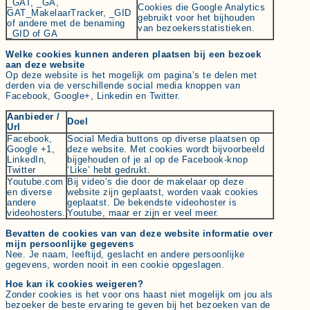
_GAT, _GA,
Cookies die Google Analytics
GAT_MakelaarTracker, _GID
gebruikt voor het bijhouden
of andere met de benaming
van bezoekersstatistieken.
_GID of GA
Welke cookies kunnen anderen plaatsen bij een bezoek
aan deze website
Op deze website is het mogelijk om pagina’s te delen met
derden via de verschillende social media knoppen van
Facebook, Google+, Linkedin en Twitter.
Aanbieder /
Doel
Url
Facebook,
Social Media buttons op diverse plaatsen op
Google +1,
deze website. Met cookies wordt bijvoorbeeld
LinkedIn,
bijgehouden of je al op de Facebook-knop
Twitter
‘Like’ hebt gedrukt.
Youtube.com
Bij video’s die door de makelaar op deze
en diverse
website zijn geplaatst, worden vaak cookies
andere
geplaatst. De bekendste videohoster is
videohosters.
Youtube, maar er zijn er veel meer.
Bevatten de cookies van van deze website informatie over
mijn persoonlijke gegevens
Nee. Je naam, leeftijd, geslacht en andere persoonlijke
gegevens, worden nooit in een cookie opgeslagen.
Hoe kan ik cookies weigeren?
Zonder cookies is het voor ons haast niet mogelijk om jou als
bezoeker de beste ervaring te geven bij het bezoeken van de