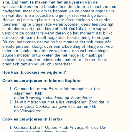
site. Dat heeft te maken met het analyseren van de
webstatistieken om te bepalen hoe de site er uit moet zien en
navigeren, maar ook om te bepalen welke content populair is
en wat door onze bezoekers eigenlijk niet wordt gelezen.
Hoewel wij niet verplicht zijn voor deze cookies van derden
toestemming te vragen (de verantwoordelijkheid hiervoor ligt
bij de derde partij, dus bijvoorbeeld YouTube), zijn wij wel
verplicht de content te verwijderen op het moment dat blijkt
dat de derde partij heeft nagelaten toestemming te vragen.
Dit zou betekenen dat we op het moment dat ook maar één
enkele persoon klaagt over een afbeelding of filmpje dit voor
iedereen zouden moeten verwijderen, dan wel technologie
zouden moeten ontwikkelen die het mogelijk maakt per
individuele gebruiker individuele content te filteren. Dit is
praktisch gezien vrijwel onuitvoerbaar.
Hoe kan ik cookies verwijderen?
Cookies verwijderen in Internet Explorer
Ga naar het menu Extra > Internetopties > tab
Algemeen. Klik
onder
Browsegeschiedenis
op
Verwijderen
.
Je wilt misschien niet alles verwijderen. Zorg dat in
ieder geval
Cookies
aangevinkt staat en klik
op
Verwijderen
.
Cookies verwijderen in Firefox
Ga naar Extra > Opties > tab Privacy. Klik op
Uw
recente geschiedenis wissen
.