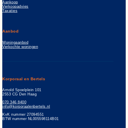
Aankoop
Verkoopadvies
Taxaties
Aanbod
Woningaanbod
Verkochte woningen
Korporaal en Bertels
Arnold Spoelplein 101
2553 CG Den Haag
070 346 8400
info@korporaalenbertels.nl
KvK nummer 27094551
BTW nummer NL005598114B01