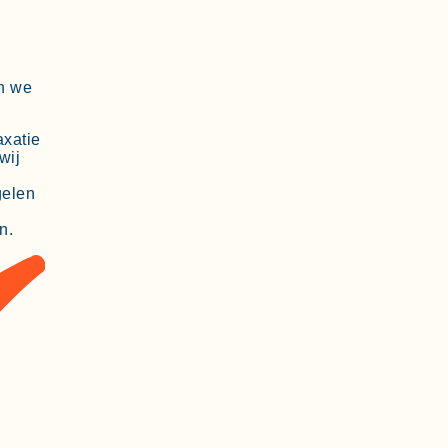
en we
xatie
wij
gelen
n.