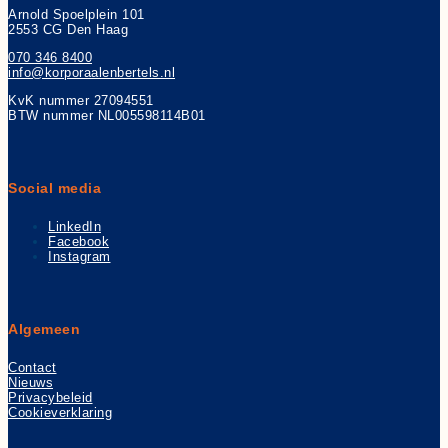
Arnold Spoelplein 101
2553 CG Den Haag
070 346 8400
info@korporaalenbertels.nl
KvK nummer 27094551
BTW nummer NL005598114B01
Social media
LinkedIn
Facebook
Instagram
Algemeen
Contact
Nieuws
Privacybeleid
Cookieverklaring