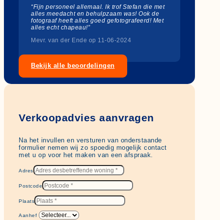
“Fijn personeel allemaal. Ik trof Stefan die met
alles meedacht en behulpzaam was! Ook de
fotograaf heeft alles goed gefotografeerd! Met
alles echt chapeau!”
Mevr. van der Ende op 11-06-2024
Bekijk alle beoordelingen
Verkoopadvies aanvragen
Na het invullen en versturen van onderstaande
formulier nemen wij zo spoedig mogelijk contact
met u op voor het maken van een afspraak.
Adres
Postcode
Plaats
Aanhef