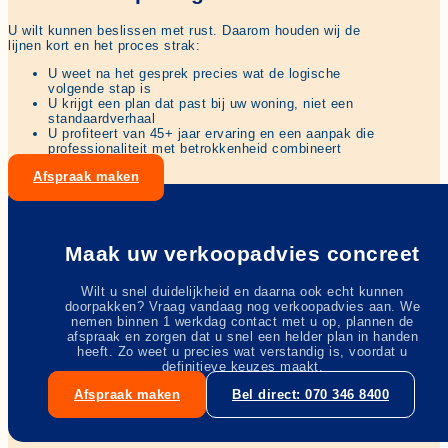
U wilt kunnen beslissen met rust. Daarom houden wij de
lijnen kort en het proces strak:
U weet na het gesprek precies wat de logische
volgende stap is
U krijgt een plan dat past bij uw woning, niet een
standaardverhaal
U profiteert van 45+ jaar ervaring en een aanpak die
professionaliteit met betrokkenheid combineert
Afspraak maken
Maak uw verkoopadvies concreet
Wilt u snel duidelijkheid en daarna ook echt kunnen
doorpakken? Vraag vandaag nog verkoopadvies aan. We
nemen binnen 1 werkdag contact met u op, plannen de
afspraak en zorgen dat u snel een helder plan in handen
heeft. Zo weet u precies wat verstandig is, voordat u
definitieve keuzes maakt.
Afspraak maken
Bel direct: 070 346 8400