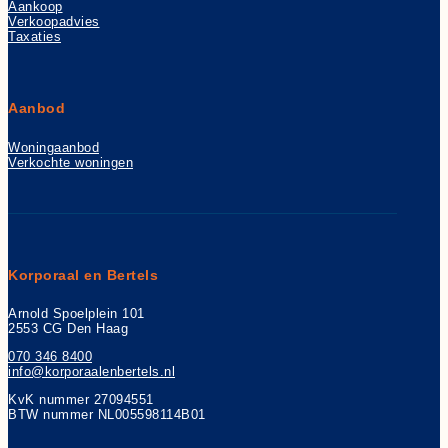
Aankoop
Verkoopadvies
Taxaties
Aanbod
Woningaanbod
Verkochte woningen
Korporaal en Bertels
Arnold Spoelplein 101
2553 CG Den Haag
070 346 8400
info@korporaalenbertels.nl
KvK nummer 27094551
BTW nummer NL005598114B01