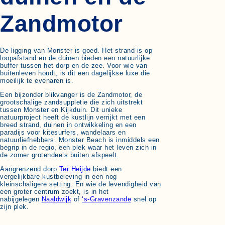
Zandmotor
De ligging van Monster is goed. Het strand is op
loopafstand en de duinen bieden een natuurlijke
buffer tussen het dorp en de zee. Voor wie van
buitenleven houdt, is dit een dagelijkse luxe die
moeilijk te evenaren is.
Een bijzonder blikvanger is de Zandmotor, de
grootschalige zandsuppletie die zich uitstrekt
tussen Monster en Kijkduin. Dit unieke
natuurproject heeft de kustlijn verrijkt met een
breed strand, duinen in ontwikkeling en een
paradijs voor kitesurfers, wandelaars en
natuurliefhebbers. Monster Beach is inmiddels een
begrip in de regio, een plek waar het leven zich in
de zomer grotendeels buiten afspeelt.
Aangrenzend dorp
Ter Heijde
biedt een
vergelijkbare kustbeleving in een nog
kleinschaligere setting. En wie de levendigheid van
een groter centrum zoekt, is in het
nabijgelegen
Naaldwijk
of
‘s-Gravenzande
snel op
zijn plek.