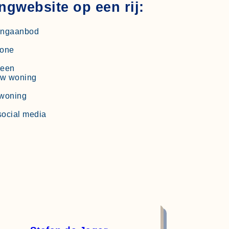
gwebsite op een rij:
ningaanbod
hone
 een
uw woning
 woning
social media