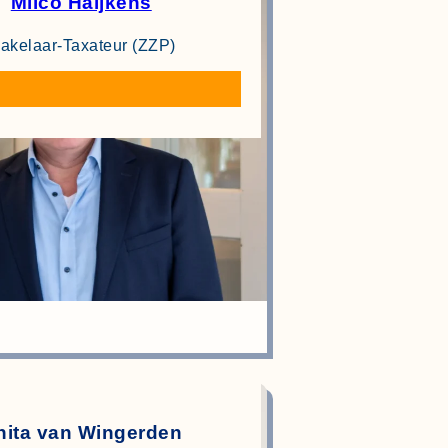
Milco Haijkens
akelaar-Taxateur (ZZP)
nita van Wingerden