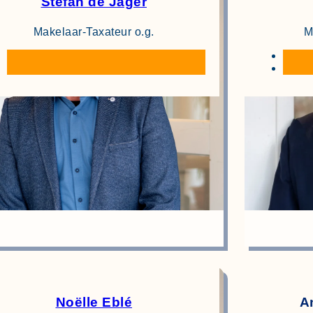
Stefan de Jager
Makelaar-Taxateur o.g.
M
Noëlle Eblé
A