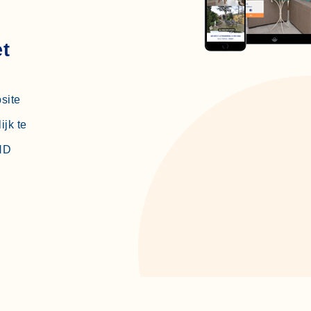
t
site
jk te
 HD