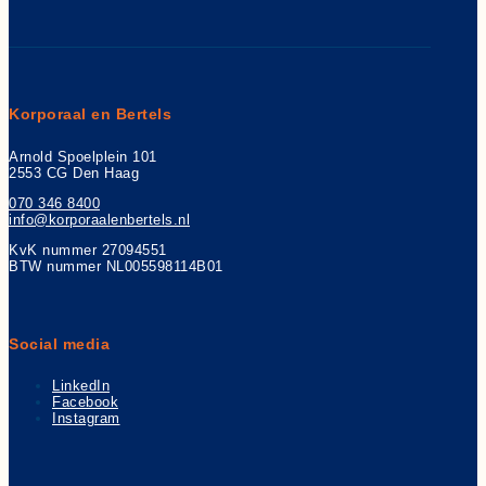
Korporaal en Bertels
Arnold Spoelplein 101
2553 CG Den Haag
070 346 8400
info@korporaalenbertels.nl
KvK nummer 27094551
BTW nummer NL005598114B01
Social media
LinkedIn
Facebook
Instagram