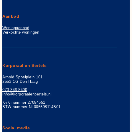
Aanbod
Woningaanbod
Verkochte woningen
Korporaal en Bertels
Arnold Spoelplein 101
2553 CG Den Haag
070 346 8400
info@korporaalenbertels.nl
KvK nummer 27094551
BTW nummer NL005598114B01
Social media