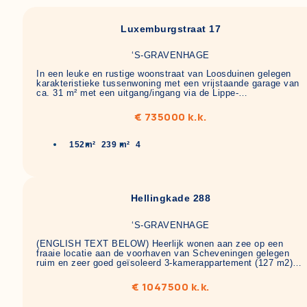
Luxemburgstraat 17
‘S-GRAVENHAGE
In een leuke en rustige woonstraat van Loosduinen gelegen
karakteristieke tussenwoning met een vrijstaande garage van
ca. 31 m² met een uitgang/ingang via de Lippe-…
€ 735000 k.k.
152m²
239 m²
4
Hellingkade 288
‘S-GRAVENHAGE
(ENGLISH TEXT BELOW) Heerlijk wonen aan zee op een
fraaie locatie aan de voorhaven van Scheveningen gelegen
ruim en zeer goed geïsoleerd 3-kamerappartement (127 m2)…
€ 1047500 k.k.