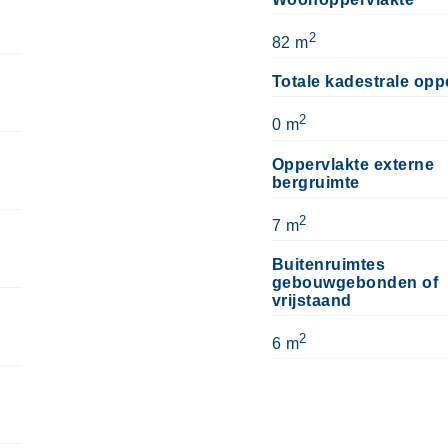
2
82 m
Totale kadestrale opp
2
0 m
Oppervlakte externe
bergruimte
2
7 m
Buitenruimtes
gebouwgebonden of
vrijstaand
2
6 m