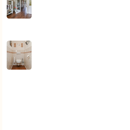
Klantenervaringen
Documenten
Contact
Woningaanbod
Aankoop
Verkoop
Diensten
Over ons
Klantenervaringen
Documenten
Contact
2544 AT 's-Gravenhage