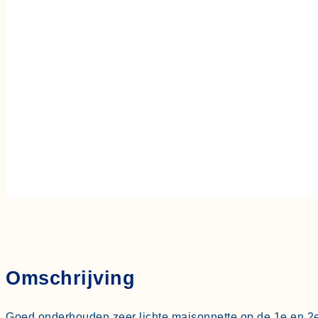
Meppelweg 725
€ 295.000,- k.k.
Omschrijving
Goed onderhouden zeer lichte maisonnette op de 1e en 2