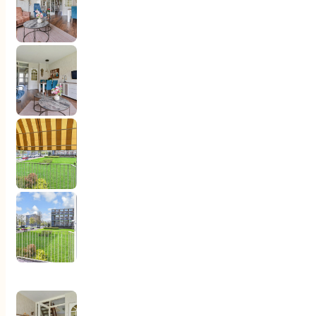
Ga naar hoofdinhoud
Ga naar voettekst
Woningaanbod
Aankoop
Verkoop
Diensten
Over ons