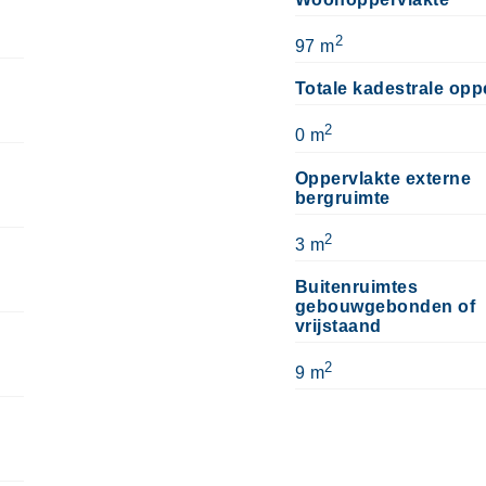
2
97 m
Totale kadestrale opp
2
0 m
Oppervlakte externe
bergruimte
2
3 m
Buitenruimtes
gebouwgebonden of
vrijstaand
2
9 m