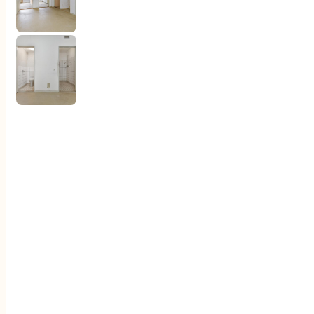
Klantenervaringen
Documenten
Contact
Woningaanbod
Aankoop
Verkoop
Diensten
Over ons
Klantenervaringen
Documenten
Contact
2551 ER 's-Gravenhage