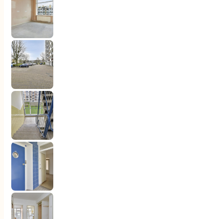
Ga naar hoofdinhoud
Ga naar voettekst
Woningaanbod
Aankoop
Verkoop
Diensten
Over ons