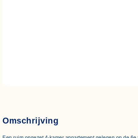
Louis Davidsstraat 597
€ 300.000,- k.k.
Omschrijving
Een ruim opgezet 4-kamer appartement gelegen op de 6e