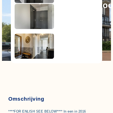
Hendrik van Noor
€ 500.000,- k.k.
Omschrijving
****FOR ENLISH SEE BELOW**** In een in 2016