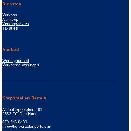
Diensten
Verkoop
Aankoop
Verkoopadvies
Taxaties
Aanbod
Woningaanbod
Verkochte woningen
Korporaal en Bertels
Arnold Spoelplein 101
2553 CG Den Haag
070 346 8400
info@korporaalenbertels.nl