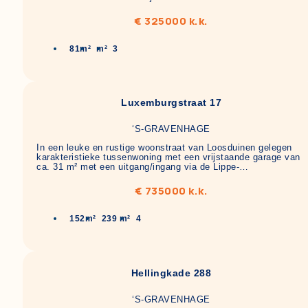
€ 325000 k.k.
81m²
m²
3
Luxemburgstraat 17
‘S-GRAVENHAGE
In een leuke en rustige woonstraat van Loosduinen gelegen
karakteristieke tussenwoning met een vrijstaande garage van
ca. 31 m² met een uitgang/ingang via de Lippe-…
€ 735000 k.k.
152m²
239 m²
4
Hellingkade 288
‘S-GRAVENHAGE