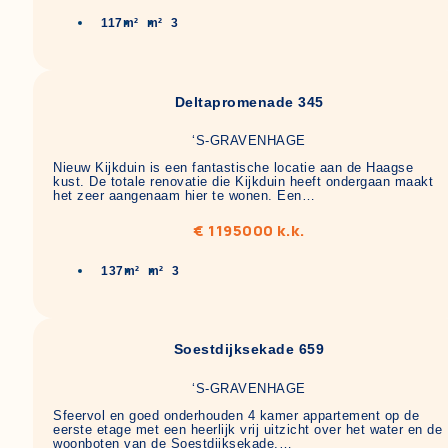
117m²
m²
3
Deltapromenade 345
‘S-GRAVENHAGE
Nieuw Kijkduin is een fantastische locatie aan de Haagse
kust. De totale renovatie die Kijkduin heeft ondergaan maakt
het zeer aangenaam hier te wonen. Een…
€ 1195000 k.k.
137m²
m²
3
Soestdijksekade 659
‘S-GRAVENHAGE
Sfeervol en goed onderhouden 4 kamer appartement op de
eerste etage met een heerlijk vrij uitzicht over het water en de
woonboten van de Soestdijksekade.…