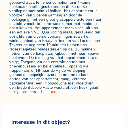
gebouwd appartementencomplex ruim 4-kamer
hoekmaisonnette gesitueerd op de 4e en 5e
verdieping met ruim zijbalkon. Het appartement is
voorzien van vloerverwarming en door de
hoekligging met een groot glasoppervlakte een fraai
uitzicht vanuit de ruime woonkamer met moderne
open keuken. Het appartement maakt deel uit van
een actieve VVE. Qua ligging ideaal gesitueerd ten
opzichte van diverse voorzieningen zoals het
winkelaanbod van Kraayenstein en van Loosduinen.
Tevens op nog geen 10 minuten fietsen van
recreatiegebied Madestein en op ca. 15 minuten
fietsen van de badplaats Kijkduin met haar nieuwe
boulevard. De indeling van het appartement is als
volgt; Toegang via een centrale entree met
brievenbussen- en bellentableau, opgang via
trappenhuis of lift naar de vijfde verdieping,
gemeenschappelijke overloop met meterkast,
entree van het appartement, gang, vergrote
badkamer met een inloopdouche met vloerdrain,
een brede dubbele vaste wastafel, een hoekligbad
met jetstreams...
Lees meer
Interesse in dit object?