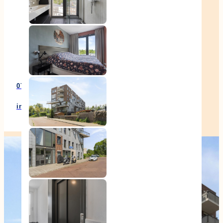
Klantenervaringen
Documenten
Contact
070 – 346 84 00
info@korporaalenbertels.nl
2552 RZ 's-Gravenhage