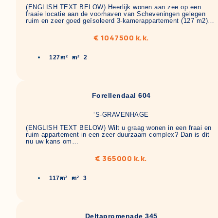
(ENGLISH TEXT BELOW) Heerlijk wonen aan zee op een
fraaie locatie aan de voorhaven van Scheveningen gelegen
ruim en zeer goed geïsoleerd 3-kamerappartement (127 m2)…
€ 1047500 k.k.
127m²
m²
2
Forellendaal 604
‘S-GRAVENHAGE
(ENGLISH TEXT BELOW) Wilt u graag wonen in een fraai en
ruim appartement in een zeer duurzaam complex? Dan is dit
nu uw kans om…
€ 365000 k.k.
117m²
m²
3
Deltapromenade 345