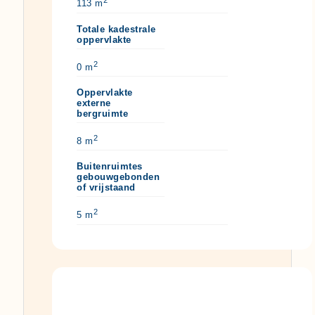
2
113 m
Totale kadestrale
oppervlakte
2
0 m
Oppervlakte
externe
bergruimte
2
8 m
Buitenruimtes
gebouwgebonden
of vrijstaand
2
5 m