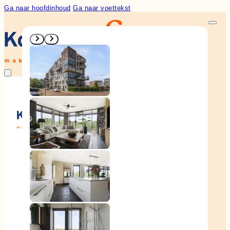
Ga naar hoofdinhoud
Ga naar voettekst
Woningaanbod
Aankoop
Verkoop
Diensten
Over ons