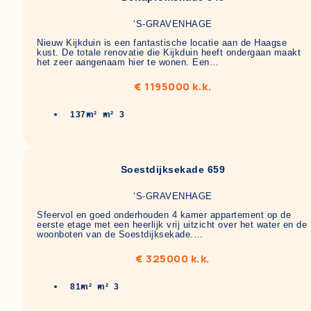
‘S-GRAVENHAGE
Nieuw Kijkduin is een fantastische locatie aan de Haagse
kust. De totale renovatie die Kijkduin heeft ondergaan maakt
het zeer aangenaam hier te wonen. Een…
€ 1195000 k.k.
137m²
m²
3
Soestdijksekade 659
‘S-GRAVENHAGE
Sfeervol en goed onderhouden 4 kamer appartement op de
eerste etage met een heerlijk vrij uitzicht over het water en de
woonboten van de Soestdijksekade.…
€ 325000 k.k.
81m²
m²
3