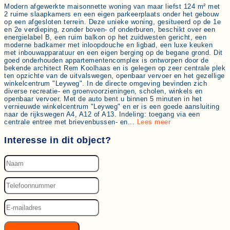
Modern afgewerkte maisonnette woning van maar liefst 124 m² met
2 ruime slaapkamers en een eigen parkeerplaats onder het gebouw
op een afgesloten terrein. Deze unieke woning, gesitueerd op de 1e
en 2e verdieping, zonder boven- of onderburen, beschikt over een
energielabel B, een ruim balkon op het zuidwesten gericht, een
moderne badkamer met inloopdouche en ligbad, een luxe keuken
met inbouwapparatuur en een eigen berging op de begane grond. Dit
goed onderhouden appartementencomplex is ontworpen door de
bekende architect Rem Koolhaas en is gelegen op zeer centrale plek
ten opzichte van de uitvalswegen, openbaar vervoer en het gezellige
winkelcentrum "Leyweg". In de directe omgeving bevinden zich
diverse recreatie- en groenvoorzieningen, scholen, winkels en
openbaar vervoer. Met de auto bent u binnen 5 minuten in het
vernieuwde winkelcentrum "Leyweg" en er is een goede aansluiting
naar de rijkswegen A4, A12 of A13. Indeling: toegang via een
centrale entree met brievenbussen- en...
Lees meer
Interesse in dit object?