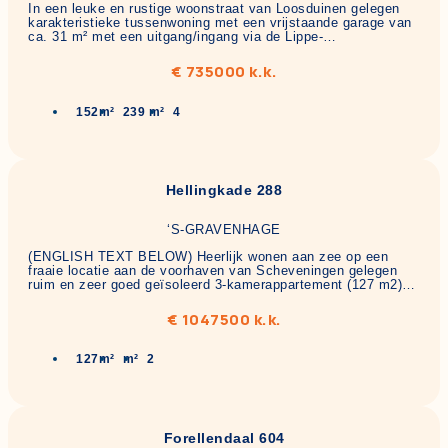
In een leuke en rustige woonstraat van Loosduinen gelegen
karakteristieke tussenwoning met een vrijstaande garage van
ca. 31 m² met een uitgang/ingang via de Lippe-…
€ 735000 k.k.
152m²
239 m²
4
Hellingkade 288
‘S-GRAVENHAGE
(ENGLISH TEXT BELOW) Heerlijk wonen aan zee op een
fraaie locatie aan de voorhaven van Scheveningen gelegen
ruim en zeer goed geïsoleerd 3-kamerappartement (127 m2)…
€ 1047500 k.k.
127m²
m²
2
Forellendaal 604