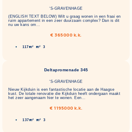
‘S-GRAVENHAGE
(ENGLISH TEXT BELOW) Wilt u graag wonen in een fraai en
ruim appartement in een zeer duurzaam complex? Dan is dit
nu uw kans om…
€ 365000 k.k.
117m²
m²
3
Deltapromenade 345
‘S-GRAVENHAGE
Nieuw Kijkduin is een fantastische locatie aan de Haagse
kust. De totale renovatie die Kijkduin heeft ondergaan maakt
het zeer aangenaam hier te wonen. Een…
€ 1195000 k.k.
137m²
m²
3