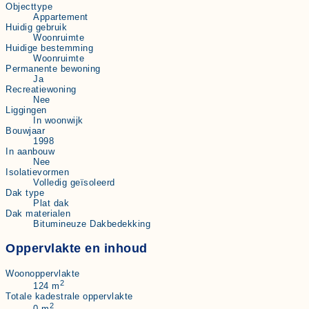
Objecttype
Appartement
Huidig gebruik
Woonruimte
Huidige bestemming
Woonruimte
Permanente bewoning
Ja
Recreatiewoning
Nee
Liggingen
In woonwijk
Bouwjaar
1998
In aanbouw
Nee
Isolatievormen
Volledig geïsoleerd
Dak type
Plat dak
Dak materialen
Bitumineuze Dakbedekking
Oppervlakte en inhoud
Woonoppervlakte
2
124 m
Totale kadestrale oppervlakte
2