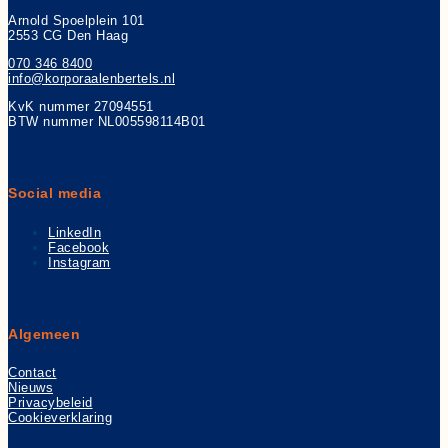
Arnold Spoelplein 101
2553 CG Den Haag
070 346 8400
info@korporaalenbertels.nl
KvK nummer 27094551
BTW nummer NL005598114B01
Social media
LinkedIn
Facebook
Instagram
Algemeen
Contact
Nieuws
Privacybeleid
Cookieverklaring