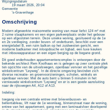
Wijzigingsdatum
19 maart 2026, 20:04
Gemeente
's-Gravenhage
Omschrijving
Modern afgewerkte maisonnette woning van maar liefst 124 m² met
2 ruime slaapkamers en een eigen parkeerplaats onder het gebouw
op een afgesloten terrein. Deze unieke woning, gesitueerd op de 1e
en 2e verdieping, zonder boven- of onderburen, beschikt over een
energielabel B, een ruim balkon op het zuidwesten gericht, een
moderne badkamer met inloopdouche en ligbad, een luxe keuken
met inbouwapparatuur en een eigen berging op de begane grond.
Dit goed onderhouden appartementencomplex is ontworpen door de
bekende architect Rem Koolhaas en is gelegen op zeer centrale plek
ten opzichte van de uitvalswegen, openbaar vervoer en het gezellige
winkelcentrum “Leyweg”. In de directe omgeving bevinden zich
diverse recreatie- en groenvoorzieningen, scholen, winkels en
openbaar vervoer. Met de auto bent u binnen 5 minuten in het
vernieuwde winkelcentrum “Leyweg” en er is een goede aansluiting
naar de rijkswegen A4, A12 of A13.
Indeling:
toegang via een centrale entree met brievenbussen- en
bellentableau, lift naar de 1e woonlaag, binnenstraat naar de woning,
entree van het appartement, gang met een laminaatvloer doorlopend