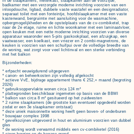
in de slaapkamers, meterkast, slaapkamer aan de voorzijde,
badkamer met een verzorgde moderne inrichting voorzien van een
inloopdouche, ligbad, dubbele vaste wastafel en een designradiator,
separaat toilet met een fonteintje, hoofdslaapkamer met een vaste
kastenwand, bergruimte met aansluiting voor de wasmachine,
opbergmogelijkheden en de opstelplaats van de cv-combiketel, trap
naar de 2e etage, ruime en lichte woonkamer met een laminaatvloer,
open keuken met een nette moderne inrichting voorzien van diverse
apparatuur waaronder een 5-pits gaskookplaat, een afzuigkap, een
vaatwasser, een koelkast, een vriezer en 2 combi-magnetrons, de
keuken is voorzien van een schuifpui over de volledige breedte van
de woning, wat zorgt voor veel lichtinval en een sterke verbinding
met het balkon
Bijzonderheden:
* erfpacht eeuwigdurend uitgegeven
* canon- en beheerkosten zijn volledig afgekocht
* actieve VvE, bijdrage appartement thans € 252,= maand (begroting
2026)
* gebruiksoppervlakte wonen circa 124 m²
* plattegronden beschikbaar ingemeten op basis van de BBMI
* balkon van circa 8 m² gesitueerd op het zuidwesten
* 2 ruime slaapkamers (de grootste kan eventueel opgedeeld worden
zodat er een 3e slaapkamer ontstaat)
* deze uniek maisonnette woning heeft geen boven- of onderburen
* bouwjaar complex 1998
* gevelkozijnen uitgevoerd in hout en aluminium voorzien van dubbel
glas
* de woning wordt verwarmd middels een cv-combiketel (2016)
* eigen berging op de begane grond