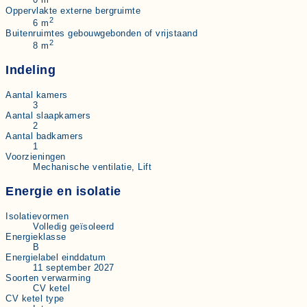
0 m
Oppervlakte externe bergruimte
2
6 m
Buitenruimtes gebouwgebonden of vrijstaand
2
8 m
Indeling
Aantal kamers
3
Aantal slaapkamers
2
Aantal badkamers
1
Voorzieningen
Mechanische ventilatie, Lift
Energie en isolatie
Isolatievormen
Volledig geïsoleerd
Energieklasse
B
Energielabel einddatum
11 september 2027
Soorten verwarming
CV ketel
CV ketel type