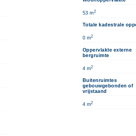
2
53 m
Totale kadestrale opp
2
0 m
Oppervlakte externe
bergruimte
2
4 m
Buitenruimtes
gebouwgebonden of
vrijstaand
2
4 m