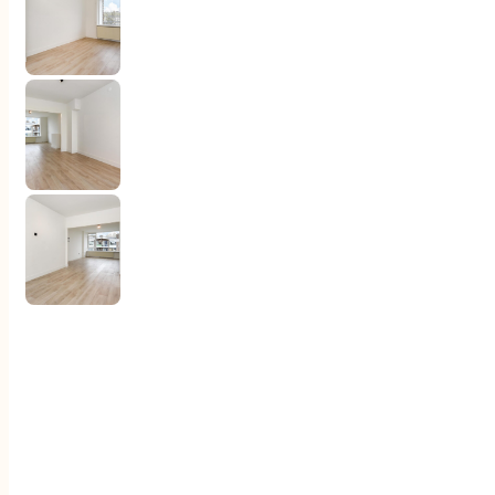
Klantenervaringen
Documenten
Contact
Woningaanbod
Aankoop
Verkoop
Diensten
Over ons
Klantenervaringen
Documenten
Contact
2273 KR Voorburg