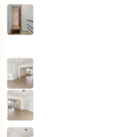
Ga naar hoofdinhoud
Ga naar voettekst
Woningaanbod
Aankoop
Verkoop
Diensten
Over ons