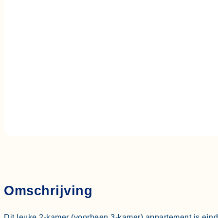
Bruijnings Ingenhoeslaan
€ 295.000,- k.k.
Omschrijving
Dit leuke 2-kamer (voorheen 3-kamer) appartement is ein