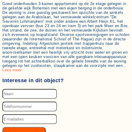
Goed onderhouden 3-kamer appartement op de 2e etage gelegen in
de geliefde wijk Bohemen met een eigen berging in de onderbouw.
De woning is zeer gunstig gesitueerd ten opzichte van de winkels
gelegen aan de Arabislaan, het vernieuwde winkelcentrum “De
Savornin Lohmanplein” met onder andere een Albert Heijn XL, het
openbaar vervoer (bus 23 en 24 en tram 3) en het park Meer en Bos.
Het strand, de zee, de duinen en het vernieuwde Kijkduin bevindt
zich eveneens op loopafstand. Diverse sportverenigingen en scholen
(waaronder de International School of The Hague) zijn in de directe
omgeving. Indeling: Afgesloten portiek met trappenhuis naar de
tweede etage, entreehal met meterkast en toiletruimte,
woon-/eetkamer met een heerlijk vrij uitzicht over water en groen en
met een open keuken voorzien van alle gangbare inbouwapparatuur,
toegang tot het achterbalkon over de gehele breedte van de woning
gelegen op het zuidoosten, slaapkamer aan de voorzijde met een...
Lees meer
Interesse in dit object?