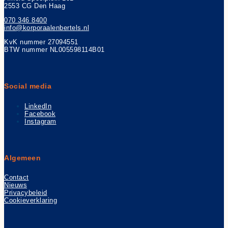
2553 CG Den Haag
070 346 8400
info@korporaalenbertels.nl
KvK nummer 27094551
BTW nummer NL005598114B01
Social media
LinkedIn
Facebook
Instagram
Algemeen
Contact
Nieuws
Privacybeleid
Cookieverklaring