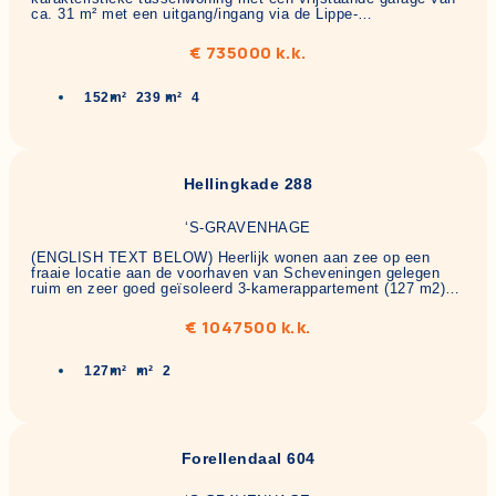
ca. 31 m² met een uitgang/ingang via de Lippe-…
€ 735000 k.k.
152m²
239 m²
4
Hellingkade 288
‘S-GRAVENHAGE
(ENGLISH TEXT BELOW) Heerlijk wonen aan zee op een
fraaie locatie aan de voorhaven van Scheveningen gelegen
ruim en zeer goed geïsoleerd 3-kamerappartement (127 m2)…
€ 1047500 k.k.
127m²
m²
2
Forellendaal 604