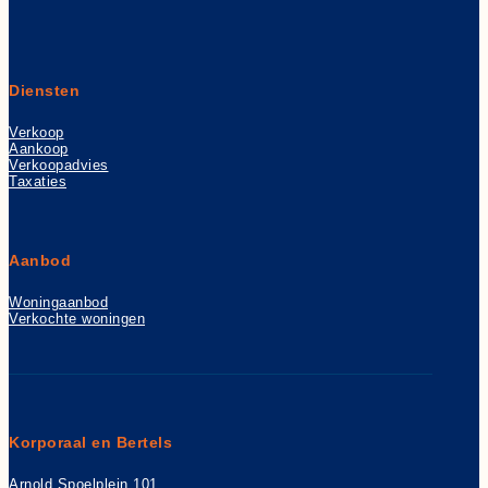
Diensten
Verkoop
Aankoop
Verkoopadvies
Taxaties
Aanbod
Woningaanbod
Verkochte woningen
Korporaal en Bertels
Arnold Spoelplein 101