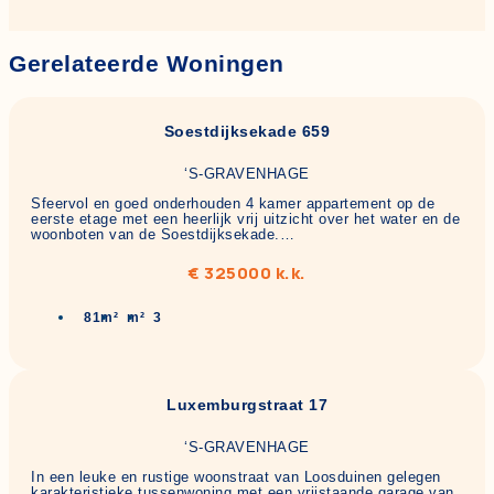
Gerelateerde Woningen
Soestdijksekade 659
‘S-GRAVENHAGE
Sfeervol en goed onderhouden 4 kamer appartement op de
eerste etage met een heerlijk vrij uitzicht over het water en de
woonboten van de Soestdijksekade.…
€ 325000 k.k.
81m²
m²
3
Luxemburgstraat 17
‘S-GRAVENHAGE
In een leuke en rustige woonstraat van Loosduinen gelegen
karakteristieke tussenwoning met een vrijstaande garage van