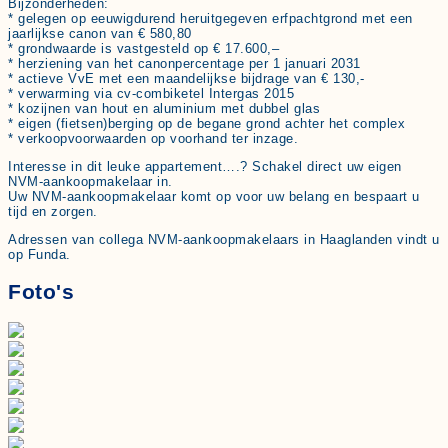
Bijzonderheden:
* gelegen op eeuwigdurend heruitgegeven erfpachtgrond met een
jaarlijkse canon van € 580,80
* grondwaarde is vastgesteld op € 17.600,–
* herziening van het canonpercentage per 1 januari 2031
* actieve VvE met een maandelijkse bijdrage van € 130,-
* verwarming via cv-combiketel Intergas 2015
* kozijnen van hout en aluminium met dubbel glas
* eigen (fietsen)berging op de begane grond achter het complex
* verkoopvoorwaarden op voorhand ter inzage.
Interesse in dit leuke appartement….? Schakel direct uw eigen
NVM-aankoopmakelaar in.
Uw NVM-aankoopmakelaar komt op voor uw belang en bespaart u
tijd en zorgen.
Adressen van collega NVM-aankoopmakelaars in Haaglanden vindt u
op Funda.
Foto's