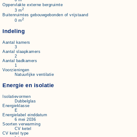
0 m
Oppervlakte externe bergruimte
2
3 m
Buitenruimtes gebouwgebonden of vrijstaand
2
0 m
Indeling
Aantal kamers
3
Aantal slaapkamers
2
Aantal badkamers
1
Voorzieningen
Natuurlijke ventilatie
Energie en isolatie
Isolatievormen
Dubbelglas
Energieklasse
E
Energielabel einddatum
6 mei 2036
Soorten verwarming
CV ketel
CV ketel type