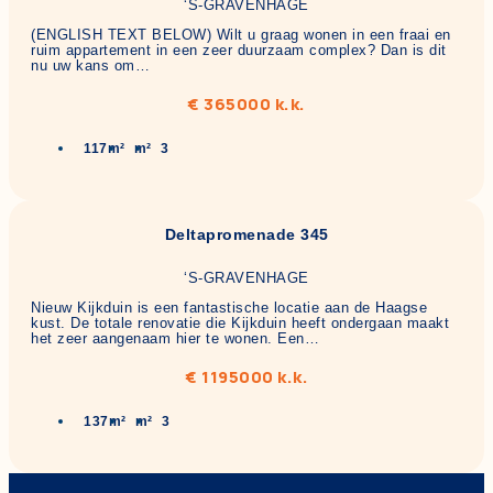
‘S-GRAVENHAGE
(ENGLISH TEXT BELOW) Wilt u graag wonen in een fraai en
ruim appartement in een zeer duurzaam complex? Dan is dit
nu uw kans om…
€ 365000 k.k.
117m²
m²
3
Deltapromenade 345
‘S-GRAVENHAGE
Nieuw Kijkduin is een fantastische locatie aan de Haagse
kust. De totale renovatie die Kijkduin heeft ondergaan maakt
het zeer aangenaam hier te wonen. Een…
€ 1195000 k.k.
137m²
m²
3