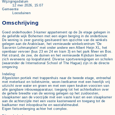
Wijzigingsdatum
12 mei 2026, 15:07
Gemeente
Loosduinen
Omschrijving
Goed onderhouden 3-kamer appartement op de 2e etage gelegen in
de geliefde wijk Bohemen met een eigen berging in de onderbouw.
De woning is zeer gunstig gesitueerd ten opzichte van de winkels
gelegen aan de Arabislaan, het vernieuwde winkelcentrum “De
Savornin Lohmanplein” met onder andere een Albert Heijn XL, het
openbaar vervoer (bus 23 en 24 en tram 3) en het park Meer en Bos.
Het strand, de zee, de duinen en het vernieuwde Kijkduin bevindt
zich eveneens op loopafstand. Diverse sportverenigingen en scholen
(waaronder de International School of The Hague) zijn in de directe
omgeving.
Indeling:
Afgesloten portiek met trappenhuis naar de tweede etage, entreehal
met meterkast en toiletruimte, woon-/eetkamer met een heerlijk vrij
uitzicht over water en groen en met een open keuken voorzien van
alle gangbare inbouwapparatuur, toegang tot het achterbalkon over
de gehele breedte van de woning gelegen op het zuidoosten,
slaapkamer aan de voorzijde met een vaste kast en een slaapkamer
aan de achterzijde met een vaste kastenwand en toegang tot de
badkamer met inloopdouche en wastafelmeubel.
Eigen fietsenberging achter het complex.