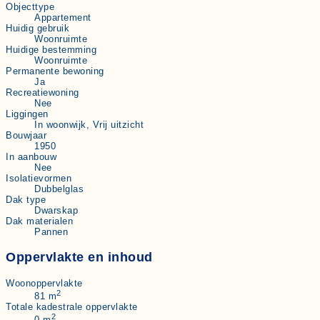
Objecttype
Appartement
Huidig gebruik
Woonruimte
Huidige bestemming
Woonruimte
Permanente bewoning
Ja
Recreatiewoning
Nee
Liggingen
In woonwijk, Vrij uitzicht
Bouwjaar
1950
In aanbouw
Nee
Isolatievormen
Dubbelglas
Dak type
Dwarskap
Dak materialen
Pannen
Oppervlakte en inhoud
Woonoppervlakte
2
81 m
Totale kadestrale oppervlakte
2