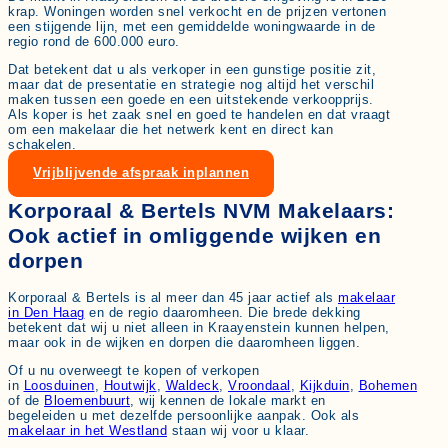
krap. Woningen worden snel verkocht en de prijzen vertonen
een stijgende lijn, met een gemiddelde woningwaarde in de
regio rond de 600.000 euro.
Dat betekent dat u als verkoper in een gunstige positie zit,
maar dat de presentatie en strategie nog altijd het verschil
maken tussen een goede en een uitstekende verkoopprijs.
Als koper is het zaak snel en goed te handelen en dat vraagt
om een makelaar die het netwerk kent en direct kan
schakelen.
Vrijblijvende afspraak inplannen
Korporaal & Bertels NVM Makelaars:
Ook actief in omliggende wijken en
dorpen
Korporaal & Bertels is al meer dan 45 jaar actief als
makelaar
in Den Haag
en de regio daaromheen. Die brede dekking
betekent dat wij u niet alleen in Kraayenstein kunnen helpen,
maar ook in de wijken en dorpen die daaromheen liggen.
Of u nu overweegt te kopen of verkopen
in
Loosduinen
,
Houtwijk
,
Waldeck
,
Vroondaal
,
Kijkduin
,
Bohemen
of de
Bloemenbuurt
, wij kennen de lokale markt en
begeleiden u met dezelfde persoonlijke aanpak. Ook als
makelaar in het Westland
staan wij voor u klaar.