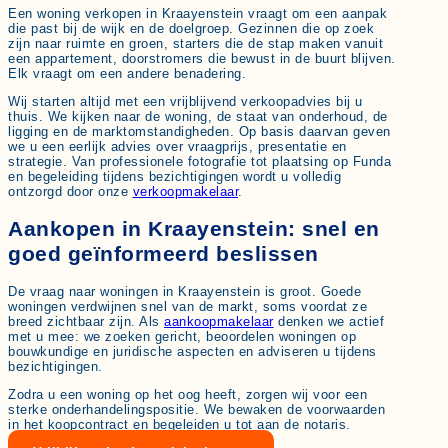
Een woning verkopen in Kraayenstein vraagt om een aanpak
die past bij de wijk en de doelgroep. Gezinnen die op zoek
zijn naar ruimte en groen, starters die de stap maken vanuit
een appartement, doorstromers die bewust in de buurt blijven.
Elk vraagt om een andere benadering.
Wij starten altijd met een vrijblijvend verkoopadvies bij u
thuis. We kijken naar de woning, de staat van onderhoud, de
ligging en de marktomstandigheden. Op basis daarvan geven
we u een eerlijk advies over vraagprijs, presentatie en
strategie. Van professionele fotografie tot plaatsing op Funda
en begeleiding tijdens bezichtigingen wordt u volledig
ontzorgd door onze
verkoopmakelaar
.
Aankopen in Kraayenstein: snel en
goed geïnformeerd beslissen
De vraag naar woningen in Kraayenstein is groot. Goede
woningen verdwijnen snel van de markt, soms voordat ze
breed zichtbaar zijn. Als
aankoopmakelaar
denken we actief
met u mee: we zoeken gericht, beoordelen woningen op
bouwkundige en juridische aspecten en adviseren u tijdens
bezichtigingen.
Zodra u een woning op het oog heeft, zorgen wij voor een
sterke onderhandelingspositie. We bewaken de voorwaarden
in het koopcontract en begeleiden u tot aan de notaris.