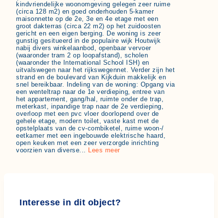
kindvriendelijke woonomgeving gelegen zeer ruime
(circa 128 m2) en goed onderhouden 5-kamer
maisonnette op de 2e, 3e en 4e etage met een
groot dakterras (circa 22 m2) op het zuidoosten
gericht en een eigen berging. De woning is zeer
gunstig gesitueerd in de populaire wijk Houtwijk
nabij divers winkelaanbod, openbaar vervoer
(waaronder tram 2 op loopafstand), scholen
(waaronder the International School ISH) en
uitvalswegen naar het rijkswegennet. Verder zijn het
strand en de boulevard van Kijkduin makkelijk en
snel bereikbaar. Indeling van de woning: Opgang via
een wenteltrap naar de 1e verdieping, entree van
het appartement, gang/hal, ruimte onder de trap,
meterkast, inpandige trap naar de 2e verdieping,
overloop met een pvc vloer doorlopend over de
gehele etage, modern toilet, vaste kast met de
opstelplaats van de cv-combiketel, ruime woon-/
eetkamer met een ingebouwde elektrische haard,
open keuken met een zeer verzorgde inrichting
voorzien van diverse...
Lees meer
Interesse in dit object?