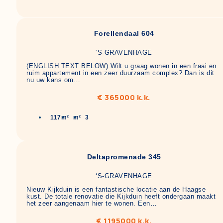
Forellendaal 604
‘S-GRAVENHAGE
(ENGLISH TEXT BELOW) Wilt u graag wonen in een fraai en
ruim appartement in een zeer duurzaam complex? Dan is dit
nu uw kans om…
€ 365000 k.k.
117m²
m²
3
Deltapromenade 345
‘S-GRAVENHAGE
Nieuw Kijkduin is een fantastische locatie aan de Haagse
kust. De totale renovatie die Kijkduin heeft ondergaan maakt
het zeer aangenaam hier te wonen. Een…
€ 1195000 k.k.