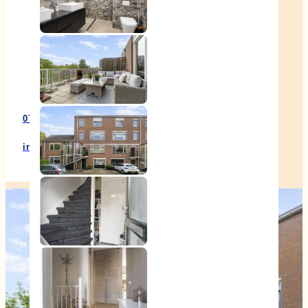
Klantenervaringen
Documenten
Contact
070 – 346 84 00
info@korporaalenbertels.nl
2552 JV 's-Gravenhage