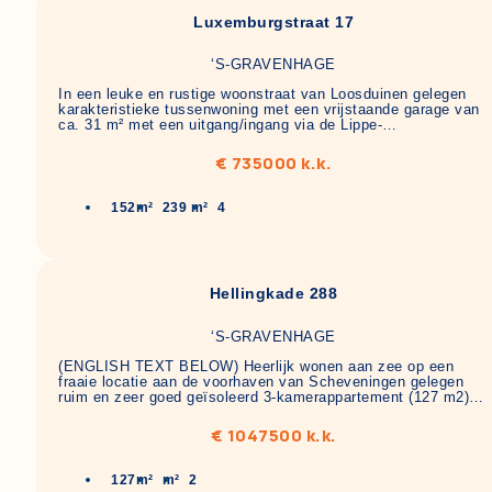
Luxemburgstraat 17
‘S-GRAVENHAGE
In een leuke en rustige woonstraat van Loosduinen gelegen
karakteristieke tussenwoning met een vrijstaande garage van
ca. 31 m² met een uitgang/ingang via de Lippe-…
€ 735000 k.k.
152m²
239 m²
4
Hellingkade 288
‘S-GRAVENHAGE
(ENGLISH TEXT BELOW) Heerlijk wonen aan zee op een
fraaie locatie aan de voorhaven van Scheveningen gelegen
ruim en zeer goed geïsoleerd 3-kamerappartement (127 m2)…
€ 1047500 k.k.
127m²
m²
2