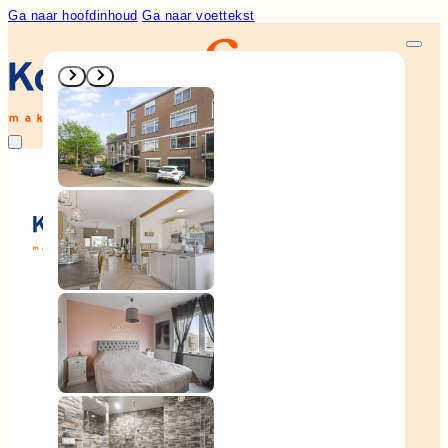
Ga naar hoofdinhoud
Ga naar voettekst
Woningaanbod
Aankoop
Verkoop
Diensten
Over ons