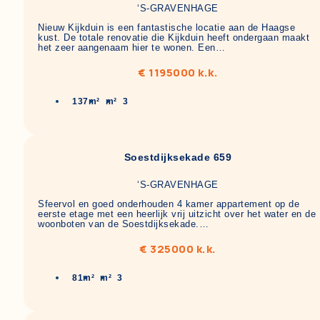
‘S-GRAVENHAGE
Nieuw Kijkduin is een fantastische locatie aan de Haagse
kust. De totale renovatie die Kijkduin heeft ondergaan maakt
het zeer aangenaam hier te wonen. Een…
€ 1195000 k.k.
137m²
m²
3
Soestdijksekade 659
‘S-GRAVENHAGE
Sfeervol en goed onderhouden 4 kamer appartement op de
eerste etage met een heerlijk vrij uitzicht over het water en de
woonboten van de Soestdijksekade.…
€ 325000 k.k.
81m²
m²
3