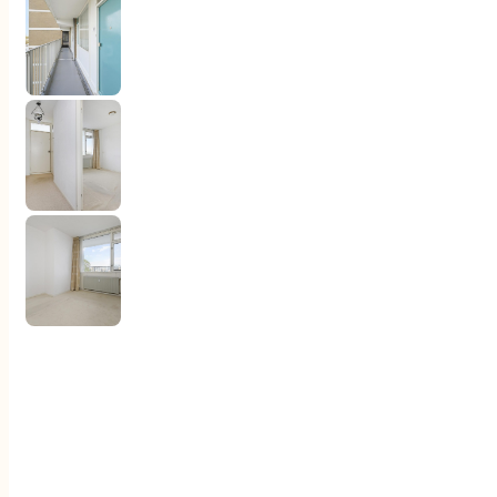
Klantenervaringen
Documenten
Contact
Woningaanbod
Aankoop
Verkoop
Diensten
Over ons
Klantenervaringen
Documenten
Contact
2553 CC 's-Gravenhage