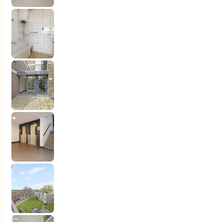
Ga naar hoofdinhoud
Ga naar voettekst
Woningaanbod
Aankoop
Verkoop
Diensten
Over ons