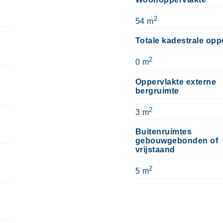
2
54 m
Totale kadestrale opp
2
0 m
Oppervlakte externe
bergruimte
2
3 m
Buitenruimtes
gebouwgebonden of
vrijstaand
2
5 m