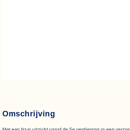
Arnold Spoelplein 41
€ 225.000,- k.k.
Omschrijving
Met een fraai uitzicht vanaf de 5e verdieping in een ve